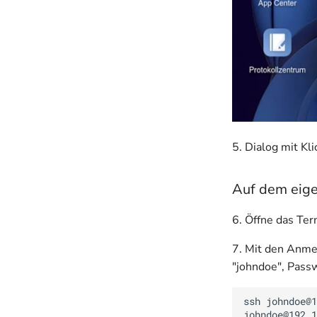
5. Dialog mit Kl
Auf dem eig
6. Öffne das Te
7. Mit den Anme
"johndoe", Passw
ssh johndoe@1
johndoe@192.1