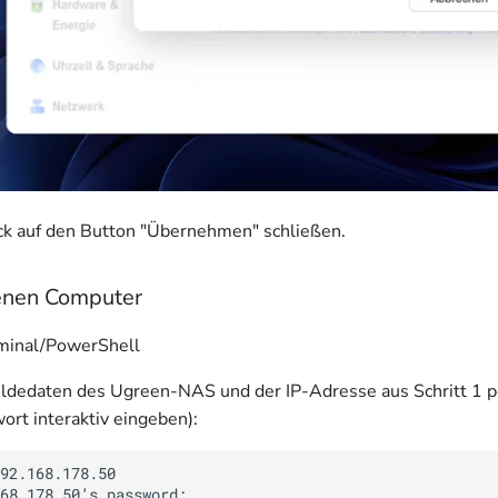
ick auf den Button "Übernehmen" schließen.
enen Computer
rminal/PowerShell
ldedaten des Ugreen-NAS und der IP-Adresse aus Schritt 1 pe
ort interaktiv eingeben):
92.168.178.50

68.178.50’s password:
