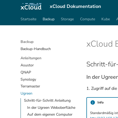
xCloud Dokumentation
Startseite
Backup
Storage
Compute
Kube
xCloud B
Backup
Backup-Handbuch
Anleitungen
Schritt-für
Asustor
QNAP
In der Ugree
Synology
Terramaster
1. Zugriff auf 
Ugreen
Schritt-für-Schritt Anleitung
Info
In der Ugreen Weboberfläche
Standardmäßig ist
Auf dem eigenen Computer