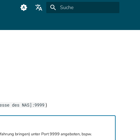
Suche wird initialisiert
Deutsch
English
)
esse des NAS]:9999
rfahrung bringen) unter Port 9999 angeboten, bspw.