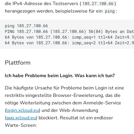
die IPv4-Adresse des Testservers (
)
185.27.180.66
i
herangezogen werden, beispielsweise für ein
:
ping
t
ping 185.27.180.66

i
PING 185.27.180.66 (185.27.180.66) 56(84) Bytes an Dat
a
64 Bytes von 185.27.180.66: icmp_seq=1 ttl=64 Zeit=9.1
l
i
Plattform
s
Ich habe Probleme beim Login. Was kann ich tun?
i
Die häufigste Ursache für Probleme beim Login ist eine
e
restriktiv eingestellte Browser-Erweieterung, das die
r
nötige Weiterleitung zwischen dem Anmelde-Service
(
login.xcloud.eu
) und der Web-Anwendung
t
(
app.xcloud.eu
) blockiert. Resultat ist ein endloser
Warte-Screen: