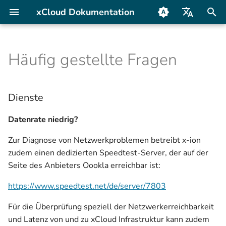
xCloud Dokumentation
S
Deutsch
u
Häufig gestellte Fragen
English
Backup-Handbuch
Dienste
Asustor
c
h
Anleitungen
Plattform
QNAP
Dienste
e
Synology
Datenrate niedrig?
w
Zur Diagnose von Netzwerkproblemen betreibt x-ion
Terramaster
i
zudem einen dedizierten Speedtest-Server, der auf der
r
Seite des Anbieters Oookla erreichbar ist:
Ugreen
d
https://www.speedtest.net/de/server/7803
i
Für die Überprüfung speziell der Netzwerkerreichbarkeit
n
und Latenz von und zu xCloud Infrastruktur kann zudem