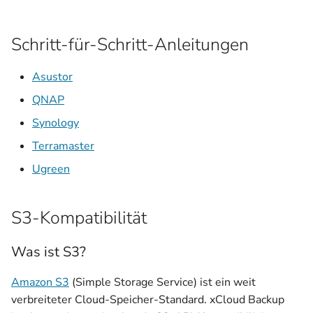
i
Bucket-Verwaltung
t
Schritt-für-Schritt-Anleitungen
Backup-Bucket erstellen
i
Asustor
a
Bucket löschen
QNAP
l
Synology
Objekt-Sperre
i
Terramaster
Object Lock Modi
s
Ugreen
i
Object Lock konfigurieren
e
S3-Kompatibilität
Aufbewahrungszeiten
r
Was ist S3?
Zugangsdaten
t
Amazon S3
(Simple Storage Service) ist ein weit
Keys anzeigen
verbreiteter Cloud-Speicher-Standard. xCloud Backup