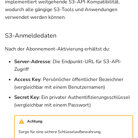
implementiert weitgehende S3-API-Kompatibilität,
Keys neu generieren
wodurch alle gängige S3-Tools und Anwendungen
verwendet werden können.
Preise und Abrechnung
S3-Anmeldedaten
Abonnement-Verwaltung
Nach der Abonnement-Aktivierung erhältst du:
Preisstruktur
Server-Adresse
: Die Endpunkt-URL für S3-API-
Größeneinheit TB
Zugriff
Access Key
: Persönlicher öffentlicher Bezeichner
(vergleichbar mit einem Benutzernamen)
Secret Key
: Ein privater Authentifizierungsschlüssel
(vergleichbar mit einem Passwort)
Achtung
Sorge für eine sichere Schlüsselaufbewahrung.