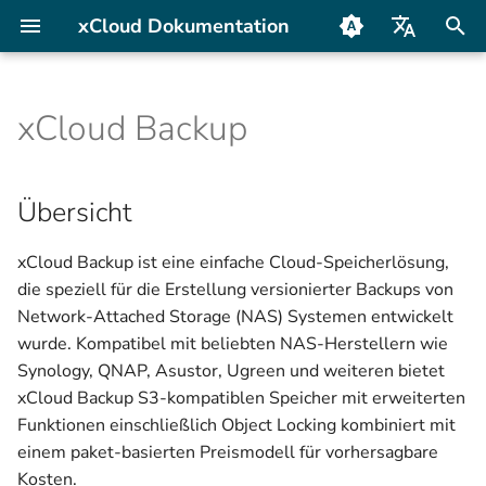
xCloud Dokumentation
S
Deutsch
u
xCloud Backup
English
Übersicht
Asustor
Kontakt
c
h
Schritt-für-Schritt-
QNAP
FAQ
Übersicht
Anleitungen
e
Synology
xCloud Backup ist eine einfache Cloud-Speicherlösung,
w
S3-Kompatibilität
die speziell für die Erstellung versionierter Backups von
Terramaster
i
Network-Attached Storage (NAS) Systemen entwickelt
Was ist S3?
wurde. Kompatibel mit beliebten NAS-Herstellern wie
r
Ugreen
Synology, QNAP, Asustor, Ugreen und weiteren bietet
d
S3-Anmeldedaten
xCloud Backup S3-kompatiblen Speicher mit erweiterten
i
Funktionen einschließlich Object Locking kombiniert mit
Unterstützte S3-
einem paket-basierten Preismodell für vorhersagbare
n
Operationen
Kosten.