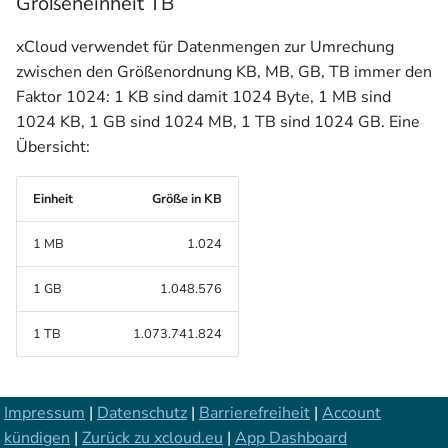
Größeneinheit TB
xCloud verwendet für Datenmengen zur Umrechung
zwischen den Größenordnung KB, MB, GB, TB immer den
Faktor 1024: 1 KB sind damit 1024 Byte, 1 MB sind
1024 KB, 1 GB sind 1024 MB, 1 TB sind 1024 GB. Eine
Übersicht:
Einheit
Größe in KB
1 MB
1.024
1 GB
1.048.576
1 TB
1.073.741.824
Impressum
|
Datenschutz
|
Barrierefreiheit
|
Account
kündigen
|
Zurück zu xcloud.eu
|
App Dashboard